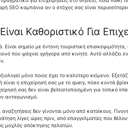
ι πραγματικά για επιχειρήσεις στο Θησείο, ποια λάθη
βαρή SEO καμπάνια αν ο στόχος σας είναι περισσότερε
 Είναι Καθοριστικό Για Επιχ
ιά. Είναι σημείο με έντονη τουριστική επισκεψιμότητα
οινό που ψάχνει γρήγορα από κινητό. Αυτό αλλάζει εν
ν.
αξιολογεί μόνο ποιος έχει το καλύτερο κείμενο. Εξετά
ή είναι η επιχείρησή σας με το query, πόσο κοντά βρί
είρησή σας δεν είναι βελτιστοποιημένη για τοπικό int
ον ανταγωνισμό.
ι αναζητήσεις δεν γίνονται μόνο από κατοίκους. Γίνο
άτηση λίγες ώρες πριν, από επαγγελματίες που θέλουν
κός μοχλός απόκτησης πελατών.