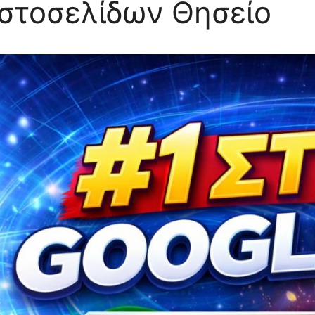
στοσελίδων Θησείο