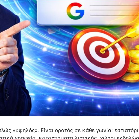
πλώς «υψηλός». Είναι ορατός σε κάθε γωνία: εστιατόρι
γιστικά γραφεία, καταστήματα λιανικής, χώροι εκδηλώ