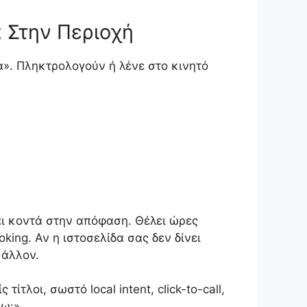
 Στην Περιοχή
α». Πληκτρολογούν ή λένε στο κινητό
αι κοντά στην απόφαση. Θέλει ώρες
oking. Αν η ιστοσελίδα σας δεν δίνει
 άλλον.
λοι, σωστό local intent, click-to-call,
ω:».