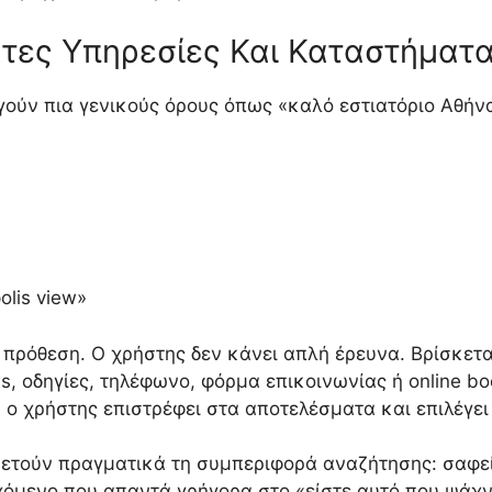
τες Υπηρεσίες Και Καταστήματα
γούν πια γενικούς όρους όπως «καλό εστιατόριο Αθήν
olis view»
 πρόθεση. Ο χρήστης δεν κάνει απλή έρευνα. Βρίσκετ
ws, οδηγίες, τηλέφωνο, φόρμα επικοινωνίας ή online bo
 ο χρήστης επιστρέφει στα αποτελέσματα και επιλέγει
ετούν πραγματικά τη συμπεριφορά αναζήτησης: σαφείς τίτ
εχόμενο που απαντά γρήγορα στο «είστε αυτό που ψάχν