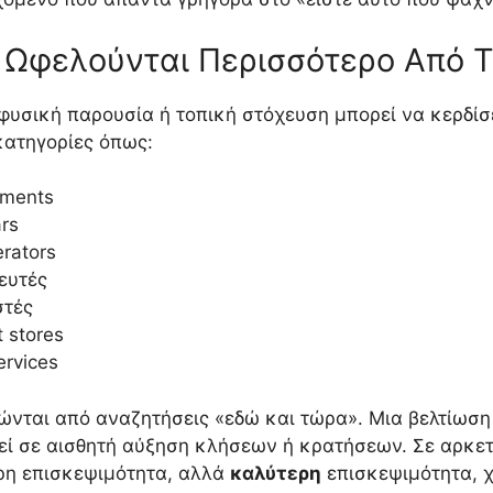
ν Ωφελούνται Περισσότερο Από
 φυσική παρουσία ή τοπική στόχευση μπορεί να κερδίσ
κατηγορίες όπως:
tments
ars
erators
ευτές
στές
 stores
rvices
ρτώνται από αναζητήσεις «εδώ και τώρα». Μια βελτίωση
εί σε αισθητή αύξηση κλήσεων ή κρατήσεων. Σε αρκετ
ερη επισκεψιμότητα, αλλά
καλύτερη
επισκεψιμότητα, 