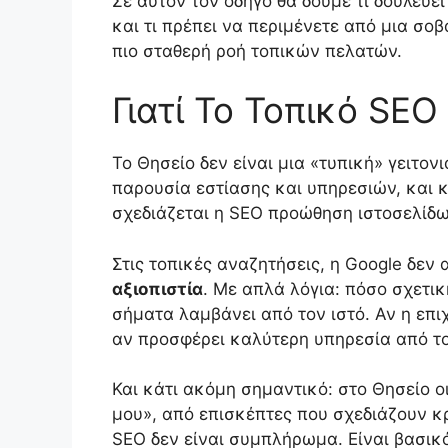
Σε αυτόν τον οδηγό θα δούμε τι δουλεύε
και τι πρέπει να περιμένετε από μια σο
πιο σταθερή ροή τοπικών πελατών.
Γιατί Το Τοπικό SEO
Το Θησείο δεν είναι μια «τυπική» γειτον
παρουσία εστίασης και υπηρεσιών, και κ
σχεδιάζεται η SEO προώθηση ιστοσελίδω
Στις τοπικές αναζητήσεις, η Google δεν 
αξιοπιστία
. Με απλά λόγια: πόσο σχετικ
σήματα λαμβάνει από τον ιστό. Αν η επιχ
αν προσφέρει καλύτερη υπηρεσία από τ
Και κάτι ακόμη σημαντικό: στο Θησείο ο
μου», από επισκέπτες που σχεδιάζουν κρ
SEO δεν είναι συμπλήρωμα. Είναι βασι