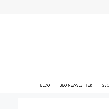
Μετάβαση
σε
περιεχόμενο
BLOG
SEO NEWSLETTER
SEO 