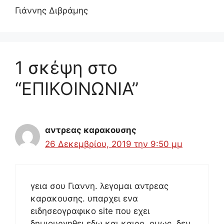
Γιάννης Διβράμης
1 σκέψη στο
“ΕΠΙΚΟΙΝΩΝΙΑ”
αντρεας καρακουσης
26 Δεκεμβρίου, 2019 την 9:50 μμ
γεια σου Γιαννη. λεγομαι αντρεας
καρακουσης. υπαρχει ενα
ειδησεογραφικο site που εχει
δημιουργηθει εδω και καιρο. ομως, δεν