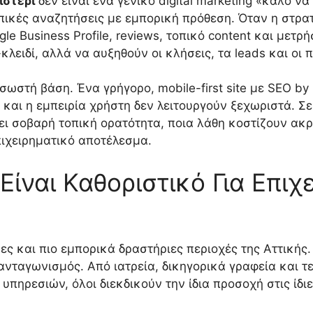
ιστέρι
δεν είναι ένα γενικό digital marketing «καλό να
κές αναζητήσεις με εμπορική πρόθεση. Όταν η στρατ
e Business Profile, reviews, τοπικό content και μετρή
κλειδί, αλλά να αυξηθούν οι κλήσεις, τα leads και οι 
 σωστή βάση. Ένα γρήγορο, mobile-first site με SEO by
 και η εμπειρία χρήστη δεν λειτουργούν ξεχωριστά. Σ
σει σοβαρή τοπική ορατότητα, ποια λάθη κοστίζουν ακρ
πιχειρηματικό αποτέλεσμα.
Είναι Καθοριστικό Για Επιχ
ρες και πιο εμπορικά δραστήριες περιοχές της Αττικής
ανταγωνισμός. Από ιατρεία, δικηγορικά γραφεία και 
 υπηρεσιών, όλοι διεκδικούν την ίδια προσοχή στις ίδι