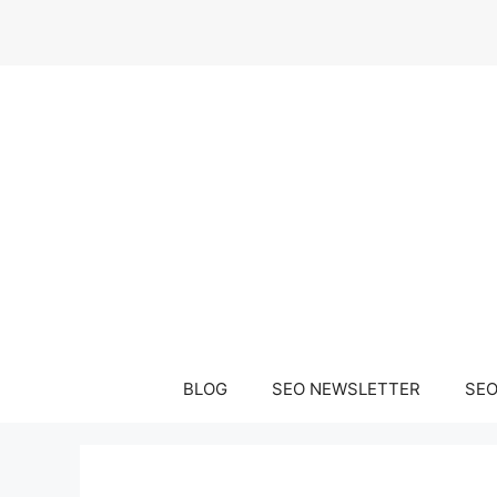
Μετάβαση
σε
περιεχόμενο
BLOG
SEO NEWSLETTER
SEO 