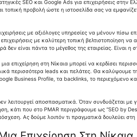
τηγικές SEO και Google Ads για επιχειρήσεις στην Ε
και τοπική προβολή ώστε η ιστοσελίδα σας να εμφανί
πιχειρήσεις με αξιόλογες υπηρεσίες να μένουν πίσω επ
, επιχειρήσεις με καλύτερη τοπική βελτιστοποίηση να
ά δεν είναι πάντα το μέγεθος της εταιρείας. Είναι η σ
μια επιχείρηση στη Νίκαια μπορεί να κερδίσει περισ
λικά περισσότερα leads και πελάτες. Θα καλύψουμε τ
ogle Business Profile, τα backlinks, το περιεχόμενο 
δεν λειτουργεί αποσπασματικά. Όταν συνδυάζεται με γρ
ηση, κάτι που στο PMAR περιγράφουμε ως “SEO by Desi
πόσχεση. Ας δούμε λοιπόν τι πραγματικά δουλεύει στη 
Μια Επιχείρηση Στη Νίκαια Κ