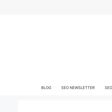
Μετάβαση
σε
περιεχόμενο
BLOG
SEO NEWSLETTER
SEO 