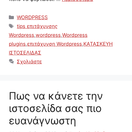
Κατηγορίες
WORDPRESS
Ετικέτες
tips επιτάχυνσης
Wordpress
,
wordpress
,
Wordpress
plugins
,
επιτάχυνση Wordpress
,
ΚΑΤΑΣΚΕΥΗ
ΙΣΤΟΣΕΛΙΔΑΣ
Σχολιάστε
Πως να κάνετε την
ιστοσελίδα σας πιο
ευανάγνωστη