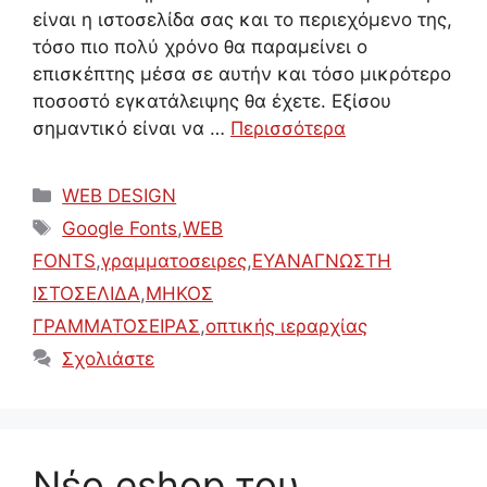
είναι η ιστοσελίδα σας και το περιεχόμενο της,
τόσο πιο πολύ χρόνο θα παραμείνει ο
επισκέπτης μέσα σε αυτήν και τόσο μικρότερο
ποσοστό εγκατάλειψης θα έχετε. Εξίσου
σημαντικό είναι να …
Περισσότερα
Κατηγορίες
WEB DESIGN
Ετικέτες
Google Fonts
,
WEB
FONTS
,
γραμματοσειρες
,
ΕΥΑΝΑΓΝΩΣΤΗ
ΙΣΤΟΣΕΛΙΔΑ
,
ΜΗΚΟΣ
ΓΡΑΜΜΑΤΟΣΕΙΡΑΣ
,
οπτικής ιεραρχίας
Σχολιάστε
Νέο eshop του