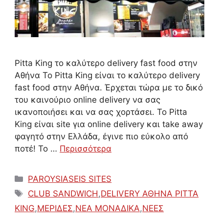
Pitta Κing το καλύτερο delivery fast food στην
Αθήνα Το Pitta Κing είναι το καλύτερο delivery
fast food στην Αθήνα. Έρχεται τώρα με το δικό
του καινούριο online delivery να σας
ικανοποιήσει και να σας χορτάσει. Το Pitta
Κing είναι site για online delivery και take away
φαγητό στην Ελλάδα, έγινε πιο εύκολο από
ποτέ! Το …
Περισσότερα
Κατηγορίες
PAROYSIASEIS SITES
Ετικέτες
CLUB SANDWICH
,
DELIVERY ΑΘΗΝΑ PITTA
KING
,
ΜΕΡΙΔΕΣ
,
ΝΕΑ ΜΟΝΑΔΙΚΑ
,
ΝΕΕΣ