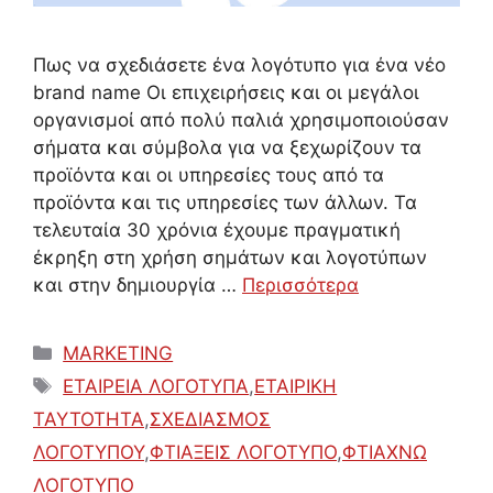
Πως να σχεδιάσετε ένα λογότυπο για ένα νέο
brand name Οι επιχειρήσεις και οι μεγάλοι
οργανισμοί από πολύ παλιά χρησιμοποιούσαν
σήματα και σύμβολα για να ξεχωρίζουν τα
προϊόντα και οι υπηρεσίες τους από τα
προϊόντα και τις υπηρεσίες των άλλων. Τα
τελευταία 30 χρόνια έχουμε πραγματική
έκρηξη στη χρήση σημάτων και λογοτύπων
και στην δημιουργία …
Περισσότερα
Κατηγορίες
MARKETING
Ετικέτες
ΕΤΑΙΡΕΙΑ ΛΟΓΟΤΥΠΑ
,
ΕΤΑΙΡΙΚΗ
ΤΑΥΤΟΤΗΤΑ
,
ΣΧΕΔΙΑΣΜΟΣ
ΛΟΓΟΤΥΠΟΥ
,
ΦΤΙΑΞΕΙΣ ΛΟΓΟΤΥΠΟ
,
ΦΤΙΑΧΝΩ
ΛΟΓΟΤΥΠΟ