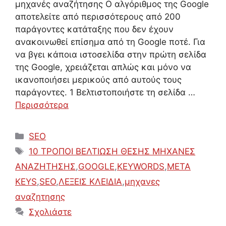
μηχανές αναζήτησης Ο αλγόριθμος της Google
αποτελείτε από περισσότερους από 200
παράγοντες κατάταξης που δεν έχουν
ανακοινωθεί επίσημα από τη Google ποτέ. Για
να βγει κάποια ιστοσελίδα στην πρώτη σελίδα
της Google, χρειάζεται απλώς και μόνο να
ικανοποιήσει μερικούς από αυτούς τους
παράγοντες. 1 Βελτιστοποιήστε τη σελίδα …
Περισσότερα
Κατηγορίες
SEO
Ετικέτες
10 ΤΡΟΠΟΙ ΒΕΛΤΙΩΣΗ ΘΕΣΗΣ ΜΗΧΑΝΕΣ
ΑΝΑΖΗΤΗΣΗΣ
,
GOOGLE
,
KEYWORDS
,
META
KEYS
,
SEO
,
ΛΕΞΕΙΣ ΚΛΕΙΔΙΑ
,
μηχανες
αναζητησης
Σχολιάστε