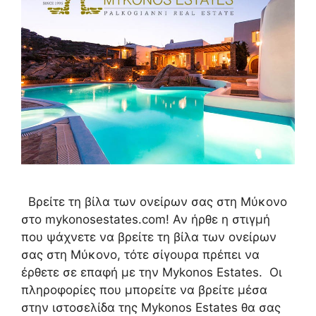
Βρείτε τη βίλα των ονείρων σας στη Μύκονο
στο mykonosestates.com! Αν ήρθε η στιγμή
που ψάχνετε να βρείτε τη βίλα των ονείρων
σας στη Μύκονο, τότε σίγουρα πρέπει να
έρθετε σε επαφή με την Mykonos Estates. Οι
πληροφορίες που μπορείτε να βρείτε μέσα
στην ιστοσελίδα της Mykonos Estates θα σας