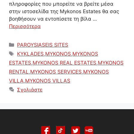
πληροφορίες που μπορείτε να βρείτε μέσα
στην ιστοσελίδα της Mykonos Estates θα σας
βοηθήσουν να εντοπίσετε τη βίλα …
Περισσότερα
Κατηγορίες
PAROYSIASEIS SITES
Ετικέτες
KYKLADES
,
MYKONOS
,
MYKONOS
ESTATES
,
MYKONOS REAL ESTATES
,
MYKONOS
RENTAL
,
MYKONOS SERVICES
,
MYKONOS
VILLA
,
MYKONOS VILLAS
Σχολιάστε