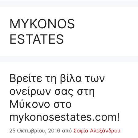
MYKONOS
ESTATES
Βρείτε τη βίλα των
ονείρων σας στη
Μύκονο στο
mykonosestates.com!
25 Οκτωβρίου, 2016
από
Σοφία Αλεξάνδρου