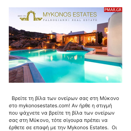
Βρείτε τη βίλα των ονείρων σας στη Μύκονο
στο mykonosestates.com! Αν ήρθε η στιγμή
που ψάχνετε να βρείτε τη βίλα των ονείρων
σας στη Μύκονο, τότε σίγουρα πρέπει να
έρθετε σε επαφή με την Mykonos Estates. Οι