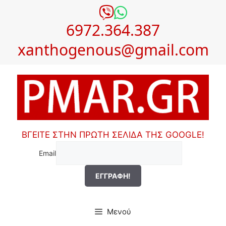
Μετάβαση
σε
6972.364.387
περιεχόμενο
xanthogenous@gmail.com
ΒΓΕΙΤΕ ΣΤΗΝ ΠΡΩΤΗ ΣΕΛΙΔΑ ΤΗΣ GOOGLE!
Email
Μενού