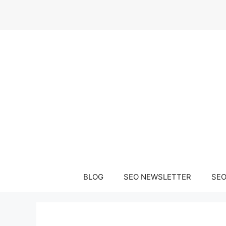
Μετάβαση
σε
περιεχόμενο
BLOG
SEO NEWSLETTER
SEO 