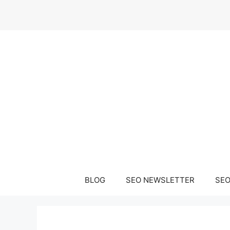
Μετάβαση
σε
περιεχόμενο
BLOG
SEO NEWSLETTER
SEO 