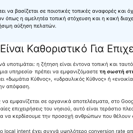
πει να βασίζεται σε ποιοτικές τοπικές αναφορές και όχ
 όπως η αμελητέα τοπική στόχευση και η κακή διαχεί
ρήσιμη αύξηση πελατών.
 Είναι Καθοριστικό Για Επιχ
νά υποτιμάται: η ζήτηση είναι έντονα τοπική και ταυτ
 μια υπηρεσία· πρέπει να εμφανιζόμαστε
τη σωστή στ
ει «δωμάτια Κύθνος», «υδραυλικός Κύθνος» ή «ενοικί
την απόφαση.
ς να εμφανίζεται σε οργανικά αποτελέσματα, στο Goog
αίες επιχειρήσεις του νησιού, αυτό είναι τεράστιο π
για να κερδίσουμε την προσοχή ανθρώπων που θέλουν 
ο local intent έχει συχνά υψηλότερο conversion rate απ