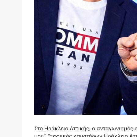
Στο Ηράκλειο Αττικής, ο ανταγωνισμός σ
μου”, “τεχνικός καυστήρων Ηράκλειο Αττ