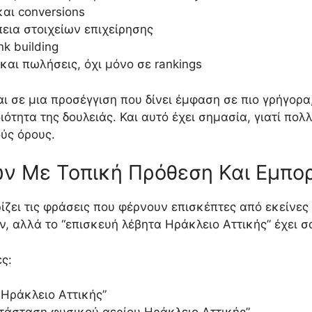
και conversions
πεια στοιχείων επιχείρησης
nk building
αι πωλήσεις, όχι μόνο σε rankings
ι σε μια προσέγγιση που δίνει έμφαση σε πιο γρήγορ
ότητα της δουλειάς. Και αυτό έχει σημασία, γιατί πολ
ύς όρους.
ν Με Τοπική Πρόθεση Και Εμπορ
ζει τις φράσεις που φέρνουν επισκέπτες από εκείνες 
ον, αλλά το “επισκευή λέβητα Ηράκλειο Αττικής” έχει
ς:
ς Ηράκλειο Αττικής”