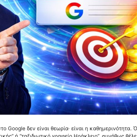
το Google δεν είναι θεωρία· είναι η καθημερινότητα.
ικής” ή “ταξιδιωτικό γραφείο Ηράκλειο”, συνήθως θέλ