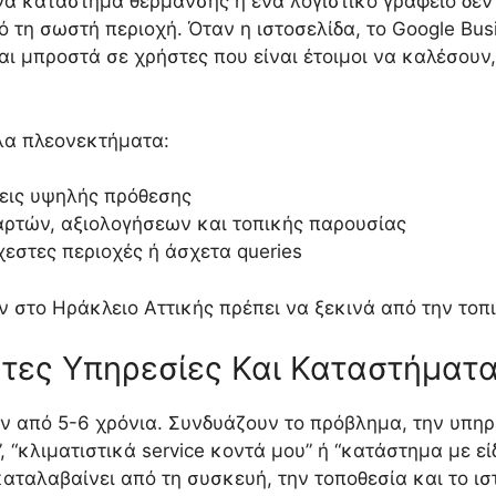
να κατάστημα θέρμανσης ή ένα λογιστικό γραφείο δεν 
τη σωστή περιοχή. Όταν η ιστοσελίδα, το Google Busin
αι μπροστά σε χρήστες που είναι έτοιμοι να καλέσου
άλα πλεονεκτήματα:
εις υψηλής πρόθεσης
αρτών, αξιολογήσεων και τοπικής παρουσίας
σχεστες περιοχές ή άσχετα queries
ν στο Ηράκλειο Αττικής πρέπει να ξεκινά από την τοπι
τες Υπηρεσίες Και Καταστήματα
ν από 5-6 χρόνια. Συνδυάζουν το πρόβλημα, την υπηρε
 “κλιματιστικά service κοντά μου” ή “κατάστημα με ε
αταλαβαίνει από τη συσκευή, την τοποθεσία και το ιστ