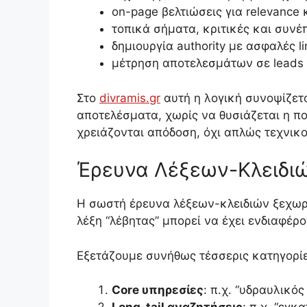
on-page βελτιώσεις για relevance 
τοπικά σήματα, κριτικές και συνέ
δημιουργία authority με ασφαλές li
μέτρηση αποτελεσμάτων σε leads κ
Στο
divramis.gr
αυτή η λογική συνοψίζετα
αποτελέσματα, χωρίς να θυσιάζεται η ποι
χρειάζονται απόδοση, όχι απλώς τεχνικο
Έρευνα Λέξεων-Κλειδιώ
Η σωστή έρευνα λέξεων-κλειδιών ξεχωρί
λέξη “λέβητας” μπορεί να έχει ενδιαφέρ
Εξετάζουμε συνήθως τέσσερις κατηγορίε
Core υπηρεσίες
: π.χ. “υδραυλικό