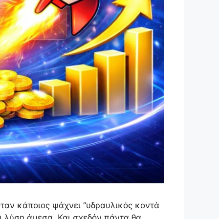
 Όταν κάποιος ψάχνει “υδραυλικός κοντά
ει λύση άμεσα. Και σχεδόν πάντα θα