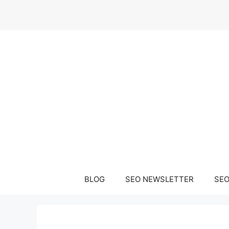
Μετάβαση
σε
περιεχόμενο
BLOG
SEO NEWSLETTER
SEO 