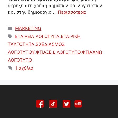
έκρηξη στη χρήση σημάτων και λογοτύπων
και στην δημιουργία …
Περισσότερα
Κατηγορίες
MARKETING
Ετικέτες
ΕΤΑΙΡΕΙΑ ΛΟΓΟΤΥΠΑ
,
ΕΤΑΙΡΙΚΗ
ΤΑΥΤΟΤΗΤΑ
,
ΣΧΕΔΙΑΣΜΟΣ
ΛΟΓΟΤΥΠΟΥ
,
ΦΤΙΑΞΕΙΣ ΛΟΓΟΤΥΠΟ
,
ΦΤΙΑΧΝΩ
ΛΟΓΟΤΥΠΟ
1 σχόλιο