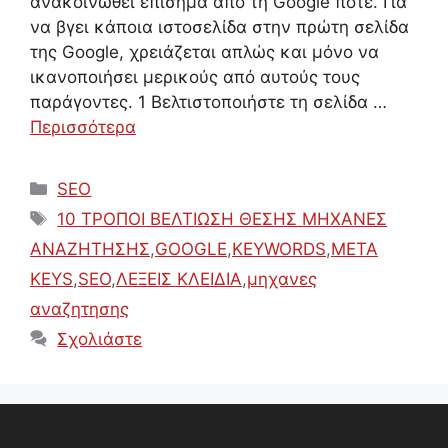
ανακοινωθεί επίσημα από τη Google ποτέ. Για
να βγει κάποια ιστοσελίδα στην πρώτη σελίδα
της Google, χρειάζεται απλώς και μόνο να
ικανοποιήσει μερικούς από αυτούς τους
παράγοντες. 1 Βελτιστοποιήστε τη σελίδα …
Περισσότερα
Κατηγορίες
SEO
Ετικέτες
10 ΤΡΟΠΟΙ ΒΕΛΤΙΩΣΗ ΘΕΣΗΣ ΜΗΧΑΝΕΣ
ΑΝΑΖΗΤΗΣΗΣ
,
GOOGLE
,
KEYWORDS
,
META
KEYS
,
SEO
,
ΛΕΞΕΙΣ ΚΛΕΙΔΙΑ
,
μηχανες
αναζητησης
Σχολιάστε