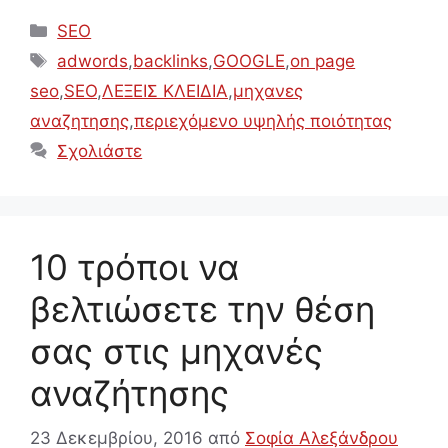
Κατηγορίες
SEO
Ετικέτες
adwords
,
backlinks
,
GOOGLE
,
on page
seo
,
SEO
,
ΛΕΞΕΙΣ ΚΛΕΙΔΙΑ
,
μηχανες
αναζητησης
,
περιεχόμενο υψηλής ποιότητας
Σχολιάστε
10 τρόποι να
βελτιώσετε την θέση
σας στις μηχανές
αναζήτησης
23 Δεκεμβρίου, 2016
από
Σοφία Αλεξάνδρου