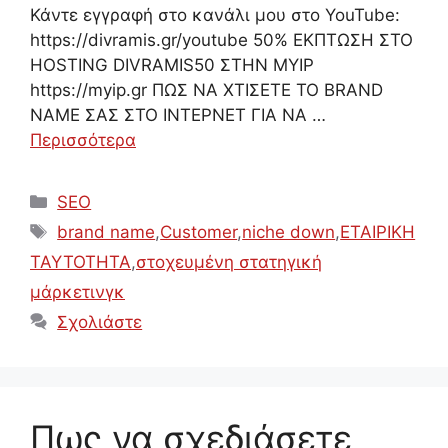
Κάντε εγγραφή στο κανάλι μου στο YouTube:
https://divramis.gr/youtube 50% ΕΚΠΤΩΣΗ ΣΤΟ
HOSTING DIVRAMIS50 ΣΤΗΝ MYIP
https://myip.gr ΠΩΣ ΝΑ ΧΤΙΣΕΤΕ ΤΟ BRAND
NAME ΣΑΣ ΣΤΟ ΙΝΤΕΡΝΕΤ ΓΙΑ ΝΑ …
Περισσότερα
Κατηγορίες
SEO
Ετικέτες
brand name
,
Customer
,
niche down
,
ΕΤΑΙΡΙΚΗ
ΤΑΥΤΟΤΗΤΑ
,
στοχευμένη στατηγική
μάρκετινγκ
Σχολιάστε
Πως να σχεδιάσετε