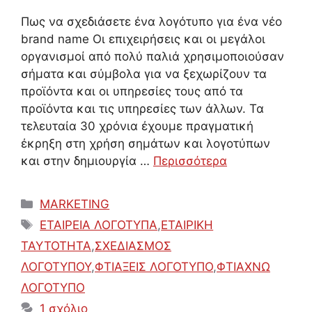
Πως να σχεδιάσετε ένα λογότυπο για ένα νέο
brand name Οι επιχειρήσεις και οι μεγάλοι
οργανισμοί από πολύ παλιά χρησιμοποιούσαν
σήματα και σύμβολα για να ξεχωρίζουν τα
προϊόντα και οι υπηρεσίες τους από τα
προϊόντα και τις υπηρεσίες των άλλων. Τα
τελευταία 30 χρόνια έχουμε πραγματική
έκρηξη στη χρήση σημάτων και λογοτύπων
και στην δημιουργία …
Περισσότερα
Κατηγορίες
MARKETING
Ετικέτες
ΕΤΑΙΡΕΙΑ ΛΟΓΟΤΥΠΑ
,
ΕΤΑΙΡΙΚΗ
ΤΑΥΤΟΤΗΤΑ
,
ΣΧΕΔΙΑΣΜΟΣ
ΛΟΓΟΤΥΠΟΥ
,
ΦΤΙΑΞΕΙΣ ΛΟΓΟΤΥΠΟ
,
ΦΤΙΑΧΝΩ
ΛΟΓΟΤΥΠΟ
1 σχόλιο