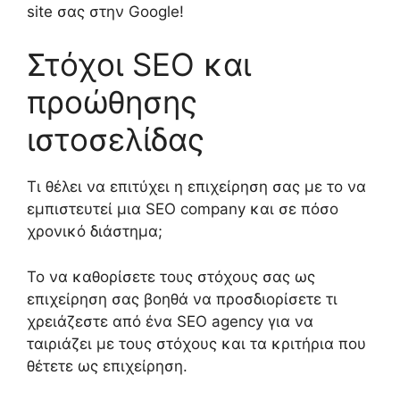
site σας στην Google!
Στόχοι SEO και
προώθησης
ιστοσελίδας
Τι θέλει να επιτύχει η
επιχείρηση
σας με
το να
εμπιστευτεί μια
SEO
company
και
σε πόσο
χρονικό διάστημα
;
Το να καθορίσετε τους στόχους σας ως
επιχείρηση
σας βοηθά να προσδιορίσετε
τι
χρειάζεστε από ένα
SEO
a
gency
για να
ταιριάζει
με τους στόχους και τα
κριτήρι
α
που
θέτετε ως επιχείρηση
.