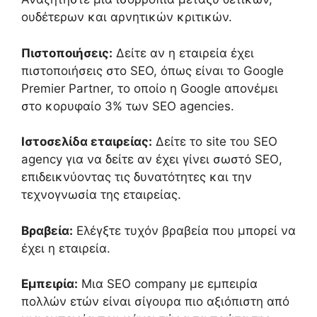
ουδέτερων και αρνητικών κριτικών.
Πιστοποιήσεις:
Δείτε αν η εταιρεία έχει
πιστοποιήσεις
στο
SEO, όπως
είναι
το Google
Premier Partner, το οποίο η Google απονέμει
στο κορυφαίο 3% των SEO agencies.
Ιστοσελίδα
εταιρείας:
Δείτε
τ
ο
site
του
SEO
agency
για να
δείτε αν έχει γίνει σωστό
SEO
,
επιδεικνύοντας τις δυνατότητες και την
τεχνογνωσία
της εταιρείας
.
Βραβεία:
Ελέγξτε τυχόν βραβεία που μπορεί να
έχ
ει η εταιρεία
.
Εμπειρία:
Μια
SEO company
με
εμπειρία
πολλών ετών
είναι σίγουρα πιο αξιόπιστη από