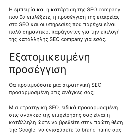
Η εμπειρία και η κα
τάρτιση
τ
ης SEO
c
o
mpany
π
ου θα επιλέξετε,
η προσέγγιση της εταιρείας
στο
SEO
και
οι
υπηρεσίες που παρέχει
είναι
πολύ σημαντικοί παράγοντες για την επιλογή
της κατάλληλης
SEO company
για εσάς.
Εξατομικευμένη
προσέγγιση
Θ
α προτιμούσατε μια στρατηγική SEO
προσαρμοσμένη στις ανάγκες σας
;
Μια στρατηγική SEO,
ειδικά προσαρμοσμένη
στις ανάγκες της επιχείρησης σας
είναι η
κατάλληλη ώστε να βρεθείτε στην πρώτη θέση
της
Google,
να ενισχύσετε το
brand name
σας