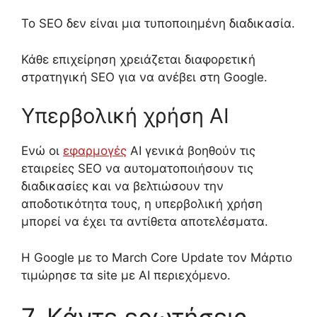
Το SEO δε
ν είναι μια τυποποιημένη διαδικασία.
Κάθε επιχείρηση χρειάζεται διαφορετική
στρατηγική
SEO
για να ανέβει στη
Google.
Υπερβολική χρήση
AI
Ενώ
οι
εφαρμογές
AI γενικά
βοηθούν τις
εταιρείες
SEO
να αυτοματοποιήσουν τις
διαδικασίες και να βελτιώσουν την
αποδοτικότητα
τους
, η υπερβολική χρήση
μπορεί να
έχει τα αντίθετα αποτελέσματα
.
Η
Google
με το
March Core Update
τον Μάρτιο
τιμώρησε τα
site
με
AI
περιεχόμενο.