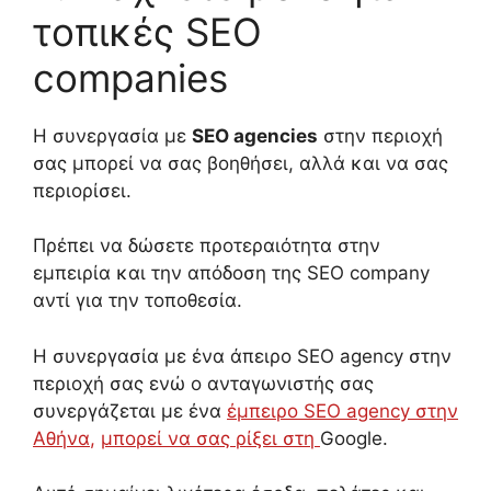
τ
οπικές SEO
companies
Η συνεργασία με
SEO agencies
στην περιοχή
σας μπορεί να σας βοηθήσει
, αλλά
και
να σας
περιορίσει.
Πρέπει
να δώσετε προτεραιότητα στην
εμπειρία
και
την απόδοση
της
SEO company
αντί για
την τοποθεσία.
Η συνεργασία με ένα άπειρο SEO agency
στην
περιοχή σας
ενώ ο ανταγωνιστής σας
συνεργάζεται με ένα
έμπειρο SEO agency
στην
Αθήνα
,
μπορεί να
σας ρίξει στη
Google.