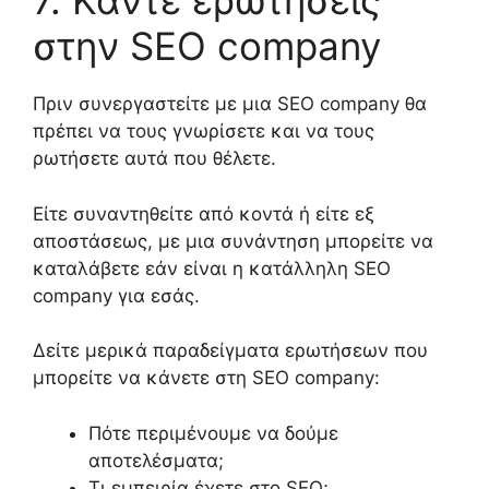
7. Κάντε ερωτήσεις
στην
SEO company
Πριν συνεργαστείτε με
μια SEO company
θα
πρέπει
να τους γνωρίσετε
και να τους
ρωτήσετε αυτά που θέλετε
.
Είτε συναντηθείτε
από κοντά
ή
είτε εξ
αποστάσεως
, με
μια
συνάντηση μπορείτε να
καταλάβετε εάν
είναι η κατάλληλη SEO
company για εσάς.
Δείτε μερικά π
αραδείγματα ερωτήσεων
που
μπορείτε να κάνετε στη
SEO company
:
Πότε περιμένουμε να δούμε
αποτελέσματα;
Τι εμπειρία έχετε στο SEO;