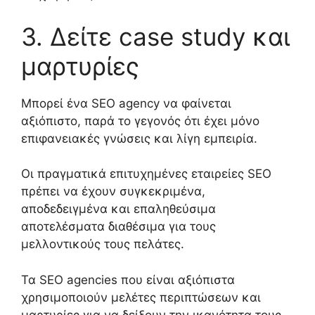
3.
Δείτε
case study
και
μαρτυρίες
Μπορεί ένα
SEO agency
να φαίνεται
αξιόπιστο,
παρά το γεγονός ότι έχε
ι
μόνο
επιφανειακές γνώσεις και
λίγη
εμπειρία.
Ο
ι πραγματικά επιτυχημένες
εταιρείες
SEO
πρέπει να έχουν συγκεκριμένα,
αποδεδειγμένα και επαληθεύσιμα
αποτελέσματα διαθέσιμα για
τους
μελλοντικούς τους
πελάτες.
Τα
SEO agencies
που είναι αξιόπιστα
χρησιμοποιούν μελέτες περιπτώσεων και
μαρτυρίες για να δείξουν την ικανότητ
α
τους