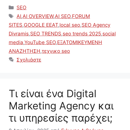
Κατηγορίες
SEO
Ετικέτες
AI
,
AI OVERVIEW
,
AI SEO
,
FORUM
SITES
,
GOOGLE EEAT
,
local seo
,
SEO Agency
Divramis
,
SEO TRENDS
,
seo trends 2025
,
social
media
,
YouTube SEO
,
ΕΞΑΤΟΜΙΚΕΥΜΕΝΗ
ΑΝΑΖΗΤΗΣΗ
,
τεχνικο seo
Σχολιάστε
Τι είναι ένα Digital
Marketing Agency και
τι υπηρεσίες παρέχει;