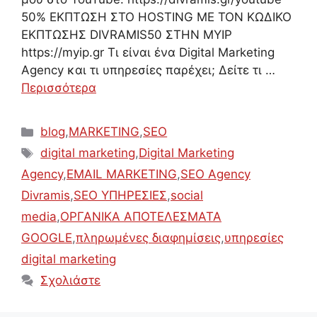
50% ΕΚΠΤΩΣΗ ΣΤΟ HOSTING ΜΕ ΤΟΝ ΚΩΔΙΚΟ
ΕΚΠΤΩΣΗΣ DIVRAMIS50 ΣΤΗΝ MYIP
https://myip.gr Τι είναι ένα Digital Marketing
Agency και τι υπηρεσίες παρέχει; Δείτε τι …
Περισσότερα
Κατηγορίες
blog
,
MARKETING
,
SEO
Ετικέτες
digital marketing
,
Digital Marketing
Agency
,
EMAIL MARKETING
,
SEO Agency
Divramis
,
SEO ΥΠΗΡΕΣΙΕΣ
,
social
media
,
ΟΡΓΑΝΙΚΑ ΑΠΟΤΕΛΕΣΜΑΤΑ
GOOGLE
,
πληρωμένες διαφημίσεις
,
υπηρεσίες
digital marketing
Σχολιάστε