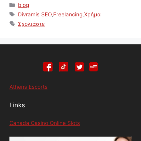
Κατηγορίες
blog
Ετικέτες
Divramis SEO
,
Freelancing
,
Χρήμα
Σχολιάστε
Athens Escorts
Links
Canada Casino Online Slots