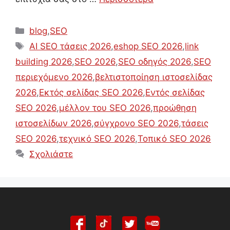
Κατηγορίες
blog
,
SEO
Ετικέτες
AI SEO τάσεις 2026
,
eshop SEO 2026
,
link
building 2026
,
SEO 2026
,
SEO οδηγός 2026
,
SEO
περιεχόμενο 2026
,
βελτιστοποίηση ιστοσελίδας
2026
,
Εκτός σελίδας SEO 2026
,
Εντός σελίδας
SEO 2026
,
μέλλον του SEO 2026
,
προώθηση
ιστοσελίδων 2026
,
σύγχρονο SEO 2026
,
τάσεις
SEO 2026
,
τεχνικό SEO 2026
,
Τοπικό SEO 2026
Σχολιάστε