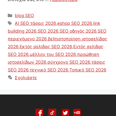
Κατηγορίες
blog
,
SEO
Ετικέτες
AI SEO τάσεις 2026
,
eshop SEO 2026
,
link
building 2026
,
SEO 2026
,
SEO οδηγός 2026
,
SEO
περιεχόμενο 2026
,
βελτιστοποίηση ιστοσελίδας
2026
,
Εκτός σελίδας SEO 2026
,
Εντός σελίδας
SEO 2026
,
μέλλον του SEO 2026
,
προώθηση
ιστοσελίδων 2026
,
σύγχρονο SEO 2026
,
τάσεις
SEO 2026
,
τεχνικό SEO 2026
,
Τοπικό SEO 2026
Σχολιάστε