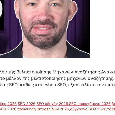
λον της Βελτιστοποίησης Μηχανών Αναζήτησης Ανακαλ
 το μέλλον της βελτιστοποίησης μηχανών αναζήτησης.
λίδας SEO, καθώς και eshop SEO, εξασφαλίστε την επι
lding 2026
,
SEO 2026
,
SEO οδηγός 2026
,
SEO περιεχόμενο 2026
,
β
 SEO 2026
,
προώθηση ιστοσελίδων 2026
,
σύγχρονο SEO 2026
,
τάσ