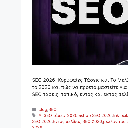
SEO 2026: Κορυφαίες Τάσεις και Το Μέλ
το 2026 και πώς να προετοιμαστείτε για
SEO τάσεις, τοπικό, εντός και εκτός σε
Κατηγορίες
blog
,
SEO
Ετικέτες
AI SEO τάσεις 2026
,
eshop SEO 2026
,
link bui
SEO 2026
,
Εντός σελίδας SEO 2026
,
μέλλον του
2026