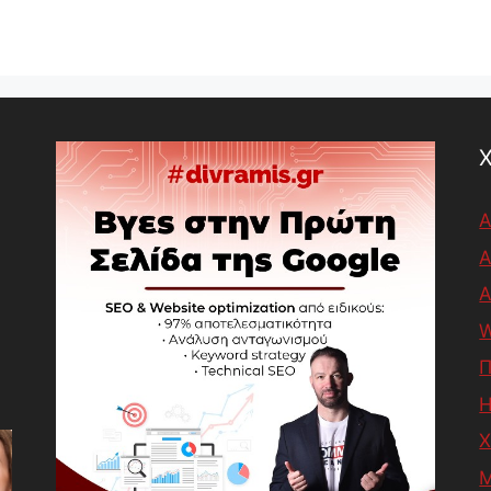
Α
A
W
Π
Χ
M