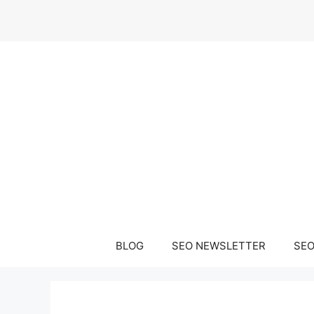
Μετάβαση
σε
περιεχόμενο
BLOG
SEO NEWSLETTER
SEO 