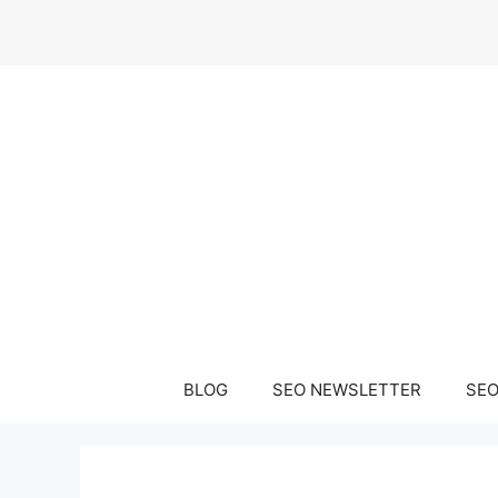
Μετάβαση
σε
περιεχόμενο
BLOG
SEO NEWSLETTER
SEO 