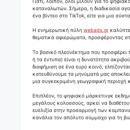
Γιατί, λοιπόν, όλοι μιλούν για το ψηφι
καταναλωτών. Σήμερα, η διαδικασία αγορ
ένα βίντεο στο TikTok, είτε για μια σύ
Η ενημερωτική πύλη
webads.gr
καλύπτει
θεματικά αφιερώματα, προσφέροντας στ
Το βασικό πλεονέκτημα που προσφέρει το
ή τα έντυπα) είναι η δυνατότητα ακριβο
διαφήμιση σε ένα ευρύ κοινό, ελπίζοντα
κατευθύνουμε τα μηνύματά μας αποκλεισ
μια συγκεκριμένη γεωγραφική περιοχή 
Επιπλέον, το ψηφιακό μάρκετινγκ εκδημο
μεγάλους κολοσσούς, αρκεί να διαθέτου
ευελιξία στην προσαρμογή των καμπανιώ
κανάλια τον απόλυτο σύμμαχο για τη β