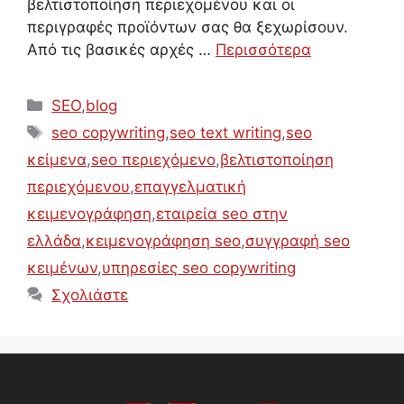
βελτιστοποίηση περιεχομένου και οι
περιγραφές προϊόντων σας θα ξεχωρίσουν.
Από τις βασικές αρχές …
Περισσότερα
Κατηγορίες
SEO
,
blog
Ετικέτες
seo copywriting
,
seo text writing
,
seo
κείμενα
,
seo περιεχόμενο
,
βελτιστοποίηση
περιεχόμενου
,
επαγγελματική
κειμενογράφηση
,
εταιρεία seo στην
ελλάδα
,
κειμενογράφηση seo
,
συγγραφή seo
κειμένων
,
υπηρεσίες seo copywriting
Σχολιάστε