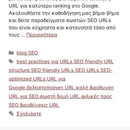
URL για καλύτερο ranking στο Google.
Ακολουθήστε την καθοδήγηση μας βήμα-βήμα
και δείτε παραδείγματα σωστών SEO URLs
που είναι εύχρηστα και κατανοητά τόσο από
τους …
Περισσότερα
Κατηγορίες
blog
,
SEO
Ετικέτες
best practices για URLs
,
SEO friendly URL
structure
,
SEO friendly URLs
,
SEO URLs
,
SEO‐
optimized URLs
,
URL για
Google
,
βελτιστοποίηση URL
,
καλή διεύθυνση
URL για SEO
,
σωστή δομή URL
,
φιλικές προς
SEO διευθύνσεις URL
Σχολιάστε