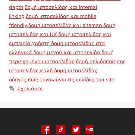
depth
,
δομή ιστοσελίδας και internal
linking
,
δομή ιστοσελίδας και mobile
friendly
,
δομή ιστοσελίδας και sitemap
,
δομή
ιστοσελίδας και UX
,
δομή ιστοσελίδας και
εμπειρία χρήστη
,
δομή ιστοσελίδας στα
ελληνικά
,
δομή μενού και ιστοσελίδα
,
δομή
περιεχομένου ιστοσελίδας
,
δομή σελιδοποίησης
ιστοσελίδας
,
καλή δομή ιστοσελίδας
οδηγός
,
πώς οργανώνω τις σελίδες του site
Σχολιάστε