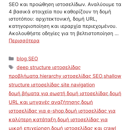
SEO και προώθηση ιστοσελίδων. Αναλύουμε τα
4 βασικά στοιχεία που καθορίζουν τη δομή
ιστοτόπου: αρχιτεκτονική, δομή URL,
κατηγοριοποίηση και ιεραρχία περιεχομένου.
Ακολουθήστε οδηγίες για τη βελτιστοποίηση …
Περισσότερα
Κατηγορίες
blog
,
SEO
Ετικέτες
deep structure ιστοσελίδας
προβλήματα
,
hierarchy ιστοσελίδας SEO
,
shallow
structure ιστοσελίδας
,
site navigation
δομή
,
βήματα για σωστή δομή ιστοσελίδας
,
δομή
URL και μηχανές αναζήτησης
,
δομή
ιστοσελίδας για e-shop
,
δομή ιστοσελίδας για
καλύτερη κατάταξη
,
δομή ιστοσελίδας για
μικρή επιχείρηση
,
δομή ιστοσελίδας και crawl