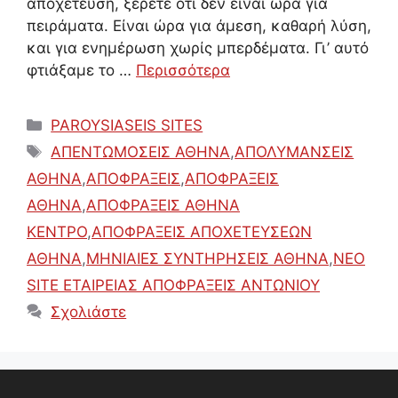
αποχέτευση, ξέρετε ότι δεν είναι ώρα για
πειράματα. Είναι ώρα για άμεση, καθαρή λύση,
και για ενημέρωση χωρίς μπερδέματα. Γι’ αυτό
φτιάξαμε το …
Περισσότερα
Κατηγορίες
PAROYSIASEIS SITES
Ετικέτες
ΑΠΕΝΤΩΜΟΣΕΙΣ ΑΘΗΝΑ
,
ΑΠΟΛΥΜΑΝΣΕΙΣ
ΑΘΗΝΑ
,
ΑΠΟΦΡΑΞΕΙΣ
,
ΑΠΟΦΡΑΞΕΙΣ
ΑΘΗΝΑ
,
ΑΠΟΦΡΑΞΕΙΣ ΑΘΗΝΑ
ΚΕΝΤΡΟ
,
ΑΠΟΦΡΑΞΕΙΣ ΑΠΟΧΕΤΕΥΣΕΩΝ
ΑΘΗΝΑ
,
ΜΗΝΙΑΙΕΣ ΣΥΝΤΗΡΗΣΕΙΣ ΑΘΗΝΑ
,
ΝΕΟ
SITE ΕΤΑΙΡΕΙΑΣ ΑΠΟΦΡΑΞΕΙΣ ΑΝΤΩΝΙΟΥ
Σχολιάστε