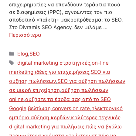
επιχειρηματίες να επενδύουν τεράστια ποσά
σε διαφημίσεις (PPC), αγνοώντας τον πιο
αποδοτικό «παίκτη» μακροπρόθεσμα: το SEO.
Στο Divramis SEO Agency, δεν μιλάμε …
Περισσότερα
Κατηγορίες
blog
,
SEO
Ετικέτες
digital marketing στρατηγικές
,
on-line
marketing ιδέες για επιχειρήσεις
,
SEO για
αύξηση πωλήσεων
,
SEO για αύξηση πωλήσεων
σε μικρή επιχείρηση
,
αύξηση πωλήσεων
online
,
αυξήστε τα έσοδα σας από το SEO
Google
,
βελτίωση conversion rate
,
ηλεκτρονικό
εμπόριο αύξηση κερδών
,
καλύτερες τεχνικές
digital marketing για πωλήσεις
,
πώς να βγάλω
περισσότερα χρήματα στο ίντερνετ
,
πώς να