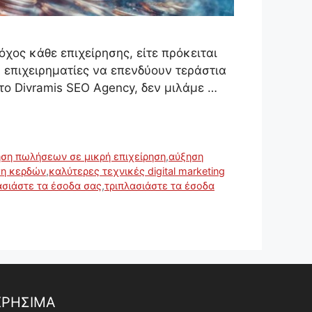
τόχος κάθε επιχείρησης, είτε πρόκειται
ά επιχειρηματίες να επενδύουν τεράστια
το Divramis SEO Agency, δεν μιλάμε …
ηση πωλήσεων σε μικρή επιχείρηση
,
αύξηση
ση κερδών
,
καλύτερες τεχνικές digital marketing
ασιάστε τα έσοδα σας
,
τριπλασιάστε τα έσοδα
ΧΡΗΣΙΜΑ