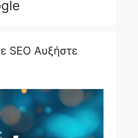
gle
Με SEO Αυξήστε