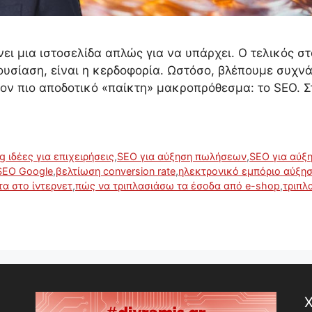
χνει μια ιστοσελίδα απλώς για να υπάρχει. Ο τελικός σ
αρουσίαση, είναι η κερδοφορία. Ωστόσο, βλέπουμε συχν
ον πιο αποδοτικό «παίκτη» μακροπρόθεσμα: το SEO. Σ
ng ιδέες για επιχειρήσεις
,
SEO για αύξηση πωλήσεων
,
SEO για αύξ
SEO Google
,
βελτίωση conversion rate
,
ηλεκτρονικό εμπόριο αύξη
α στο ίντερνετ
,
πώς να τριπλασιάσω τα έσοδα από e-shop
,
τριπλ