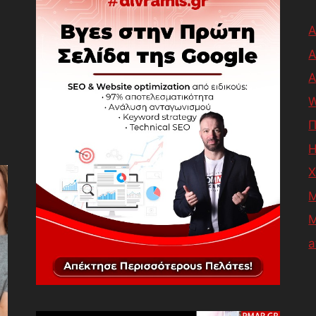
Α
A
W
Π
Χ
M
a