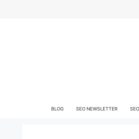
Μετάβαση
σε
περιεχόμενο
BLOG
SEO NEWSLETTER
SEO 