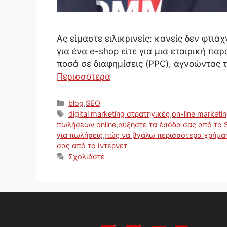
Ας είμαστε ειλικρινείς: κανείς δεν φτιά
για ένα e-shop είτε για μια εταιρική π
ποσά σε διαφημίσεις (PPC), αγνοώντας τ
Περισσότερα
Κατηγορίες
blog
,
SEO
Ετικέτες
digital marketing στρατηγικές
,
on-line marketi
πωλήσεων online
,
αυξήστε τα έσοδα σας από το 
για πωλήσεις
,
πώς να βγάλω περισσότερα χρήματ
σας από το ίντερνετ
Σχολιάστε